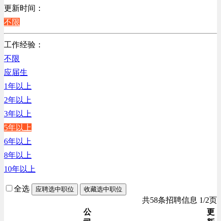
销售管理类
更新时间：
计算机软件类
不限
贸易/物流/仓储/采购类
工作经验：
客服及凯发娱乐网址的技术支持类
不限
高级管理类
应届生
电子/电器/半导体类
1年以上
电力电气/能源/自动化
2年以上
行政/后勤/文秘类
3年以上
销售类
5年以上
人力资源类
6年以上
建筑装潢/市政建设类
8年以上
通信/移动互联网/手机类
10年以上
技工/维修类
房地产开发/物业管理类
全选
应聘选中职位
收藏选中职位
生产/加工/认证类
共58条招聘信息 1/2页
综合技术类
公
更