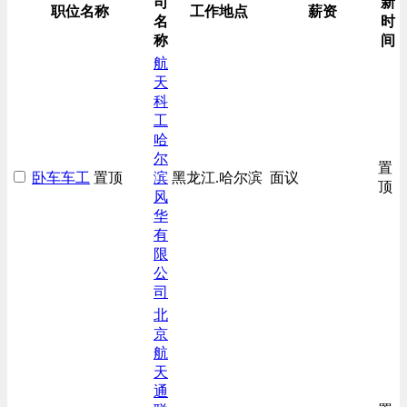
司
新
职位名称
工作地点
薪资
名
时
称
间
航
天
科
工
哈
尔
置
卧车车工
置顶
滨
黑龙江.哈尔滨
面议
顶
风
华
有
限
公
司
北
京
航
天
通