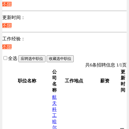
不限
计算机硬件类
销售管理类
更新时间：
计算机软件类
不限
贸易/物流/仓储/采购类
工作经验：
客服及凯发娱乐网址的技术支持类
不限
电子/电器/半导体类
电力电气/能源/自动化
全选
应聘选中职位
收藏选中职位
咨询/顾问/法律类
共6条招聘信息 1/1页
程序/语言开发类
公
更
司
新
行政/后勤/文秘类
职位名称
工作地点
薪资
名
时
销售类
称
间
人力资源类
航
天
互联网/电子商务/游戏类
科
建筑装潢/市政建设类
工
通信/移动互联网/手机类
哈
尔
技工/维修类