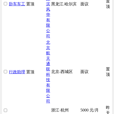
置
卧车车工
置顶
滨
黑龙江.哈尔滨
面议
房地产开发/物业管理类
顶
风
生产/加工/认证类
华
有
汽车/交通类
限
财务/审计/税务类
公
司
北
京
航
天
通
联
置
北京-西城区
面议
行政助理
置顶
科
顶
技
有
限
公
司
昨
浙江·杭州
5000 元/月
天