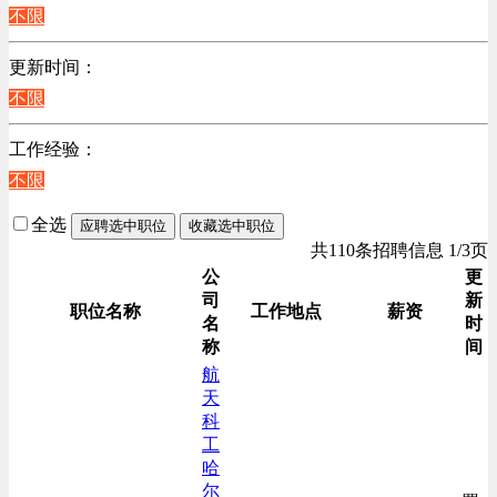
不限
计算机硬件类
销售管理类
更新时间：
计算机软件类
不限
贸易/物流/仓储/采购类
工作经验：
客服及凯发娱乐网址的技术支持类
不限
电子/电器/半导体类
电力电气/能源/自动化
全选
应聘选中职位
收藏选中职位
咨询/顾问/法律类
共110条招聘信息 1/3页
程序/语言开发类
公
更
司
新
行政/后勤/文秘类
职位名称
工作地点
薪资
名
时
销售类
称
间
人力资源类
航
天
互联网/电子商务/游戏类
科
建筑装潢/市政建设类
工
通信/移动互联网/手机类
哈
尔
技工/维修类