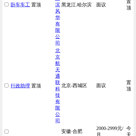
置
卧车车工
置顶
滨
黑龙江.哈尔滨
面议
房地产开发/物业管理类
顶
风
生产/加工/认证类
华
有
汽车/交通类
限
财务/审计/税务类
公
司
北
京
航
天
通
联
置
北京-西城区
面议
行政助理
置顶
科
顶
技
有
限
公
司
2000-2999元/
今
安徽·合肥
月
天