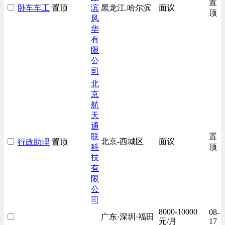
置
卧车车工
置顶
滨
黑龙江.哈尔滨
面议
房地产开发/物业管理类
顶
风
生产/加工/认证类
华
有
汽车/交通类
限
财务/审计/税务类
公
司
北
京
航
天
通
联
置
北京-西城区
面议
行政助理
置顶
科
顶
技
有
限
公
司
8000-10000
08-
广东·深圳·福田
元/月
17