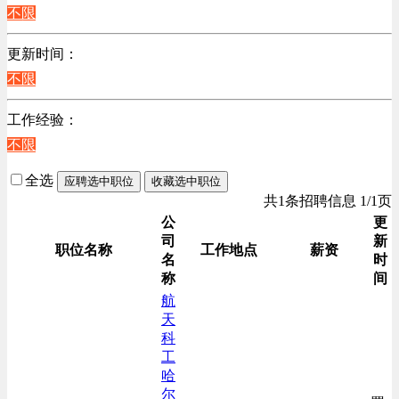
不限
计算机硬件类
销售管理类
更新时间：
计算机软件类
不限
贸易/物流/仓储/采购类
工作经验：
客服及凯发娱乐网址的技术支持类
不限
电子/电器/半导体类
电力电气/能源/自动化
全选
应聘选中职位
收藏选中职位
咨询/顾问/法律类
共1条招聘信息 1/1页
程序/语言开发类
公
更
司
新
行政/后勤/文秘类
职位名称
工作地点
薪资
名
时
销售类
称
间
人力资源类
航
天
互联网/电子商务/游戏类
科
建筑装潢/市政建设类
工
通信/移动互联网/手机类
哈
尔
技工/维修类