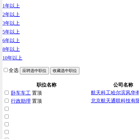
1年以上
汽车/交通类
2年以上
财务/审计/税务类
3年以上
5年以上
6年以上
8年以上
10年以上
全选
应聘选中职位
收藏选中职位
职位名称
公司名称
航天科工哈尔滨风华
卧车车工
置顶
北京航天通联科技有
行政助理
置顶