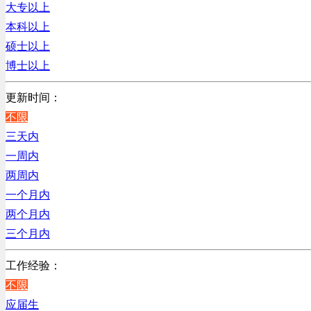
辽宁
大专以上
贸易/物流/仓储/采购类
上海
本科以上
客服及凯发娱乐网址的技术支持类
硕士以上
高级管理类
博士以上
电子/电器/半导体类
电力电气/能源/自动化
更新时间：
咨询/顾问/法律类
不限
程序/语言开发类
三天内
行政/后勤/文秘类
一周内
销售类
两周内
人力资源类
一个月内
建筑装潢/市政建设类
两个月内
通信/移动互联网/手机类
三个月内
技工/维修类
工作经验：
房地产开发/物业管理类
不限
生产/加工/认证类
应届生
综合技术类