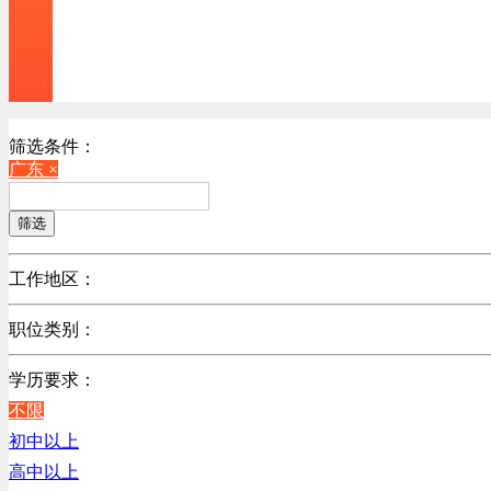
筛选条件：
广东 ×
筛选
工作地区：
不限
职位类别：
北京
不限
广东
学历要求：
机械制造/仪器仪表类
江苏
不限
计算机硬件类
陕西
初中以上
销售管理类
浙江
高中以上
计算机软件类