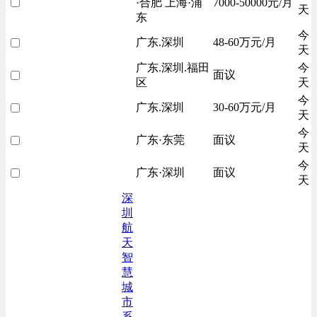
·合肥 上海·浦
7000-50000元/月
天
东
今
广东.深圳
48-60万元/月
天
广东.深圳.福田
今
面议
区
天
今
广东.深圳
30-60万元/月
天
今
广东·东莞
面议
天
今
广东·深圳
面议
天
深
圳
航
天
智
慧
城
市
系