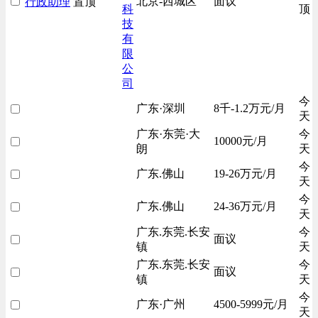
北京-西城区
面议
行政助理
置顶
科
顶
技
有
限
公
司
今
广东·深圳
8千-1.2万元/月
天
广东·东莞·大
今
10000元/月
朗
天
今
广东.佛山
19-26万元/月
天
今
广东.佛山
24-36万元/月
天
广东.东莞.长安
今
面议
镇
天
广东.东莞.长安
今
面议
镇
天
今
广东·广州
4500-5999元/月
天