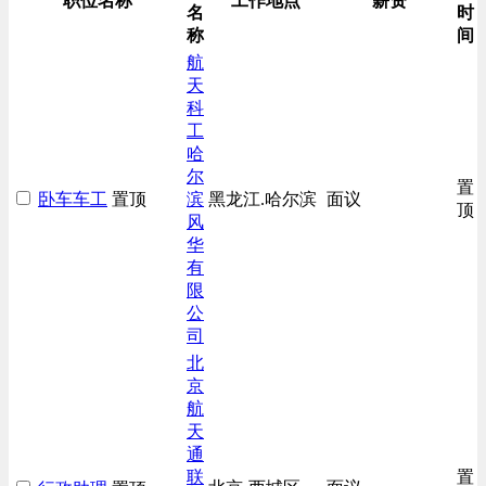
职位名称
工作地点
薪资
名
时
称
间
航
天
科
工
哈
尔
置
卧车车工
置顶
滨
黑龙江.哈尔滨
面议
顶
风
华
有
限
公
司
北
京
航
天
通
联
置