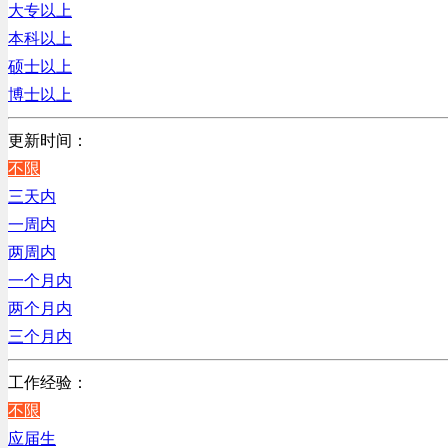
辽宁
大专以上
客服及凯发娱乐网址的技术支持类
上海
本科以上
高级管理类
硕士以上
电子/电器/半导体类
博士以上
电力电气/能源/自动化
咨询/顾问/法律类
更新时间：
程序/语言开发类
不限
行政/后勤/文秘类
三天内
销售类
一周内
人力资源类
两周内
互联网/电子商务/游戏类
一个月内
建筑装潢/市政建设类
两个月内
通信/移动互联网/手机类
三个月内
技工/维修类
工作经验：
房地产开发/物业管理类
不限
生产/加工/认证类
应届生
综合技术类