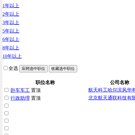
1年以上
汽车/交通类
2年以上
财务/审计/税务类
3年以上
5年以上
6年以上
8年以上
10年以上
全选
应聘选中职位
收藏选中职位
职位名称
公司名称
航天科工哈尔滨风华
卧车车工
置顶
北京航天通联科技有
行政助理
置顶