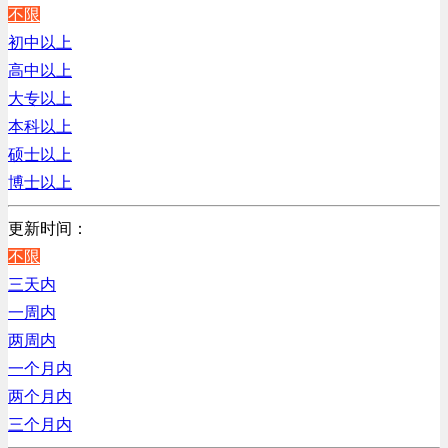
江苏
不限
销售管理类
陕西
初中以上
计算机软件类
浙江
高中以上
贸易/物流/仓储/采购类
辽宁
大专以上
客服及凯发娱乐网址的技术支持类
上海
本科以上
高级管理类
硕士以上
电子/电器/半导体类
博士以上
电力电气/能源/自动化
咨询/顾问/法律类
更新时间：
程序/语言开发类
不限
行政/后勤/文秘类
三天内
销售类
一周内
人力资源类
两周内
互联网/电子商务/游戏类
一个月内
建筑装潢/市政建设类
两个月内
通信/移动互联网/手机类
三个月内
技工/维修类