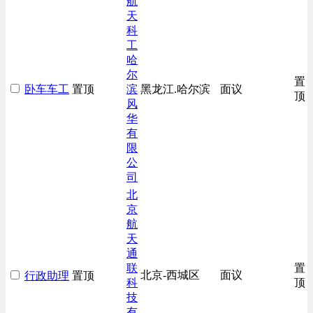
航
天
科
工
哈
尔
置
卧车车工
置顶
滨
黑龙江.哈尔滨
面议
顶
风
华
有
限
公
司
北
京
航
天
通
联
置
北京-西城区
面议
行政助理
置顶
科
顶
技
有