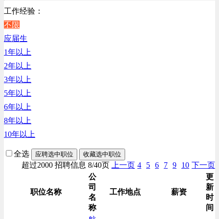
工作经验：
房地产开发/物业管理类
不限
生产/加工/认证类
应届生
综合技术类
1年以上
汽车/交通类
2年以上
财务/审计/税务类
3年以上
5年以上
6年以上
8年以上
10年以上
全选
应聘选中职位
收藏选中职位
超过2000 招聘信息 8/40页
上一页
4
5
6
7
9
10
下一页
公
更
司
新
职位名称
工作地点
薪资
名
时
称
间