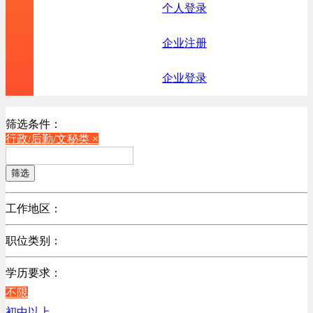
个人登录
企业注册
企业登录
筛选条件：
行政/后勤/文秘类 ×
筛选
工作地区：
不限
职位类别：
北京
不限
广东
学历要求：
机械制造/仪器仪表类
江苏
不限
计算机硬件类
陕西
初中以上