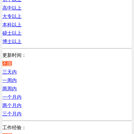
销售管理类
浙江
高中以上
计算机软件类
辽宁
大专以上
贸易/物流/仓储/采购类
上海
本科以上
客服及凯发娱乐网址的技术支持类
硕士以上
高级管理类
博士以上
电子/电器/半导体类
电力电气/能源/自动化
更新时间：
程序/语言开发类
不限
行政/后勤/文秘类
三天内
销售类
一周内
人力资源类
两周内
互联网/电子商务/游戏类
一个月内
建筑装潢/市政建设类
两个月内
通信/移动互联网/手机类
三个月内
技工/维修类
工作经验：
房地产开发/物业管理类