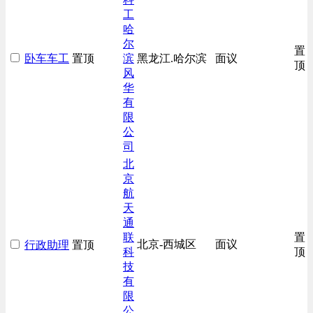
工
哈
尔
置
卧车车工
置顶
滨
黑龙江.哈尔滨
面议
顶
风
华
有
限
公
司
北
京
航
天
通
联
置
北京-西城区
面议
行政助理
置顶
科
顶
技
有
限
公