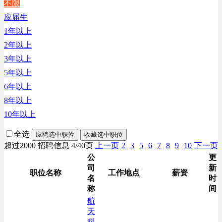
不限
生产/加工/认证类
应届生
综合技术类
1年以上
汽车/交通类
2年以上
财务/审计/税务类
3年以上
5年以上
6年以上
8年以上
10年以上
全选
应聘选中职位
收藏选中职位
超过2000 招聘信息 4/40页
上一页
2
3
5
6
7
8
9
10
下一页
公
更
司
新
职位名称
工作地点
薪资
名
时
称
间
航
天
科