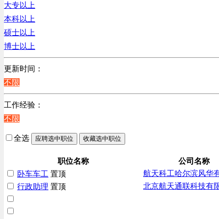
大专以上
贸易/物流/仓储/采购类
本科以上
客服及凯发娱乐网址的技术支持类
硕士以上
高级管理类
博士以上
电子/电器/半导体类
电力电气/能源/自动化
更新时间：
程序/语言开发类
不限
行政/后勤/文秘类
工作经验：
销售类
不限
人力资源类
互联网/电子商务/游戏类
全选
应聘选中职位
收藏选中职位
建筑装潢/市政建设类
通信/移动互联网/手机类
职位名称
公司名称
航天科工哈尔滨风华
卧车车工
置顶
技工/维修类
北京航天通联科技有
行政助理
置顶
房地产开发/物业管理类
生产/加工/认证类
综合技术类