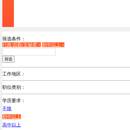
筛选条件：
行政/后勤/文秘类 ×
初中以上 ×
筛选
工作地区：
不限
职位类别：
不限
学历要求：
机械制造/仪器仪表类
不限
计算机硬件类
初中以上
销售管理类
高中以上
计算机软件类