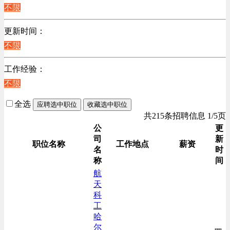
江苏
不限
计算机硬件类
陕西
销售管理类
更新时间：
浙江
计算机软件类
不限
辽宁
贸易/物流/仓储/采购类
上海
工作经验：
客服及凯发娱乐网址的技术支持类
不限
高级管理类
电力电气/能源/自动化
全选
应聘选中职位
收藏选中职位
咨询/顾问/法律类
共215条招聘信息 1/5页
程序/语言开发类
公
更
司
新
行政/后勤/文秘类
职位名称
工作地点
薪资
名
时
销售类
称
间
人力资源类
航
天
互联网/电子商务/游戏类
科
建筑装潢/市政建设类
工
通信/移动互联网/手机类
哈
尔
技工/维修类