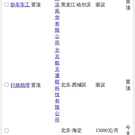
置
卧车车工
置顶
滨
黑龙江.哈尔滨
面议
房地产开发/物业管理类
顶
风
生产/加工/认证类
华
有
综合技术类
限
汽车/交通类
公
财务/审计/税务类
司
北
京
航
天
通
联
置
北京-西城区
面议
行政助理
置顶
科
顶
技
有
限
公
司
今
北京·海淀
15000元/月
天