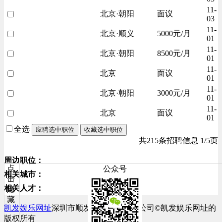
11-
北京·朝阳
面议
03
11-
北京·顺义
5000元/月
01
11-
北京·朝阳
8500元/月
01
11-
北京
面议
01
11-
北京·朝阳
3000元/月
01
11-
北京
面议
01
全选
应聘选中职位
收藏选中职位
共215条招聘信息 1/5页
周边职位：
点
公众号
相关城市：
击
相关人才：
隐
藏
凯发娱乐网址
深圳市顺发网络科技有限公司©凯发娱乐网址的
版权所有