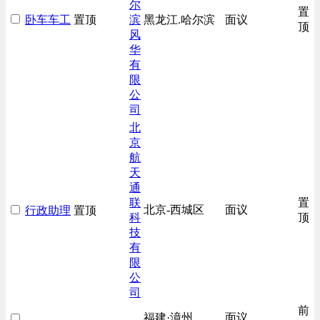
尔
置
卧车车工
置顶
滨
黑龙江.哈尔滨
面议
顶
风
华
有
限
公
司
北
京
航
天
通
联
置
北京-西城区
面议
行政助理
置顶
科
顶
技
有
限
公
司
前
福建·漳州
面议