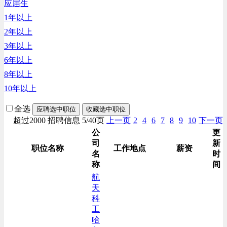
应届生
生产/加工/认证类
1年以上
综合技术类
2年以上
汽车/交通类
3年以上
财务/审计/税务类
6年以上
8年以上
10年以上
全选
应聘选中职位
收藏选中职位
超过2000 招聘信息 5/40页
上一页
2
4
6
7
8
9
10
下一页
公
更
司
新
职位名称
工作地点
薪资
名
时
称
间
航
天
科
工
哈