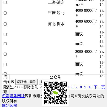
11-
上海·浦东
元/月
14
4000-8000元/
11-
重庆·渝北
14
月
4000-6000元/
11-
河北·衡水
14
月
11-
面议
14
11-
面议
14
2000-4000元/
11-
14
月
11-
面议
14
11-
面议
14
点
公众号
全选
击
应聘选中职位
收藏选中职位
隐
超过2000 招聘信息 5/40页
上一页
2
4
6
7
8
9
10
下一页
藏
凯发娱乐网址
深圳市顺发网络科技有限公司©凯发娱乐网址的
版权所有
网站地图