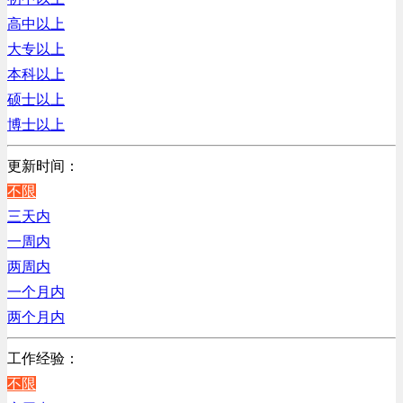
销售管理类
辽宁
高中以上
计算机软件类
上海
大专以上
贸易/物流/仓储/采购类
本科以上
客服及凯发娱乐网址的技术支持类
硕士以上
高级管理类
博士以上
电子/电器/半导体类
电力电气/能源/自动化
更新时间：
程序/语言开发类
不限
行政/后勤/文秘类
三天内
销售类
一周内
人力资源类
两周内
互联网/电子商务/游戏类
一个月内
建筑装潢/市政建设类
两个月内
通信/移动互联网/手机类
工作经验：
技工/维修类
不限
房地产开发/物业管理类