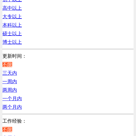
销售管理类
辽宁
高中以上
计算机软件类
上海
大专以上
贸易/物流/仓储/采购类
本科以上
客服及凯发娱乐网址的技术支持类
硕士以上
高级管理类
博士以上
电子/电器/半导体类
电力电气/能源/自动化
更新时间：
程序/语言开发类
不限
行政/后勤/文秘类
三天内
销售类
一周内
人力资源类
两周内
互联网/电子商务/游戏类
一个月内
建筑装潢/市政建设类
两个月内
通信/移动互联网/手机类
工作经验：
技工/维修类
不限
房地产开发/物业管理类