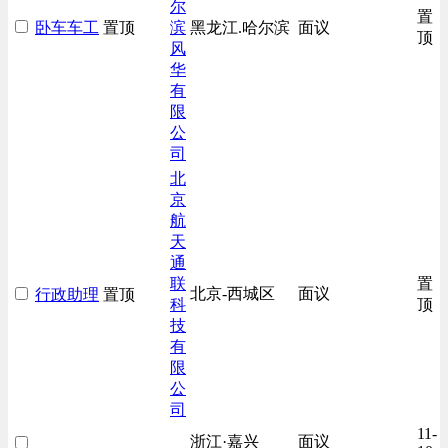
尔
置
卧车车工
置顶
滨
黑龙江.哈尔滨
面议
顶
风
华
有
限
公
司
北
京
航
天
通
联
置
北京-西城区
面议
行政助理
置顶
科
顶
技
有
限
公
司
11-
浙江·嘉兴
面议