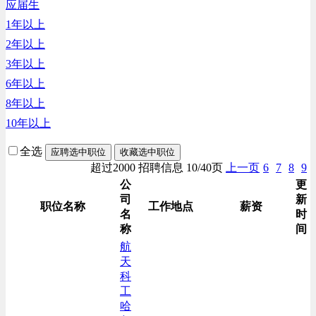
应届生
生产/加工/认证类
1年以上
综合技术类
2年以上
汽车/交通类
3年以上
财务/审计/税务类
6年以上
8年以上
10年以上
全选
应聘选中职位
收藏选中职位
超过2000 招聘信息 10/40页
上一页
6
7
8
9
公
更
司
新
职位名称
工作地点
薪资
名
时
称
间
航
天
科
工
哈