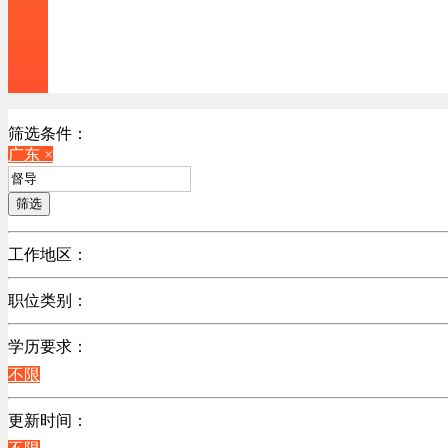
筛选条件：
广东 ×
筛选
工作地区：
不限
职位类别：
北京
不限
广东
学历要求：
江苏
不限
陕西
更新时间：
浙江