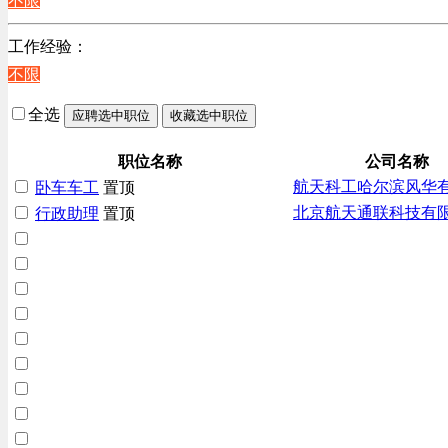
不限
辽宁
上海
工作经验：
不限
全选
应聘选中职位
收藏选中职位
职位名称
公司名称
航天科工哈尔滨风华
卧车车工
置顶
北京航天通联科技有
行政助理
置顶