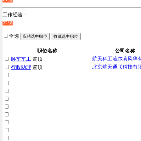
不限
辽宁
上海
工作经验：
不限
全选
应聘选中职位
收藏选中职位
职位名称
公司名称
航天科工哈尔滨风华
卧车车工
置顶
北京航天通联科技有
行政助理
置顶