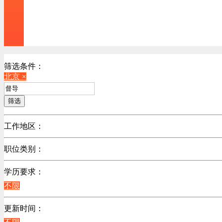
筛选条件：
北京 ×
筛选
工作地区：
不限
职位类别：
北京
不限
广东
学历要求：
江苏
不限
陕西
更新时间：
浙江