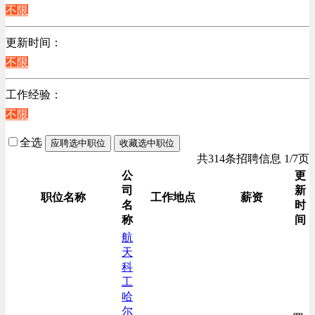
江苏
不限
陕西
更新时间：
浙江
不限
辽宁
上海
工作经验：
不限
全选
应聘选中职位
收藏选中职位
共314条招聘信息 1/7页
公
更
司
新
职位名称
工作地点
薪资
名
时
称
间
航
天
科
工
哈
尔