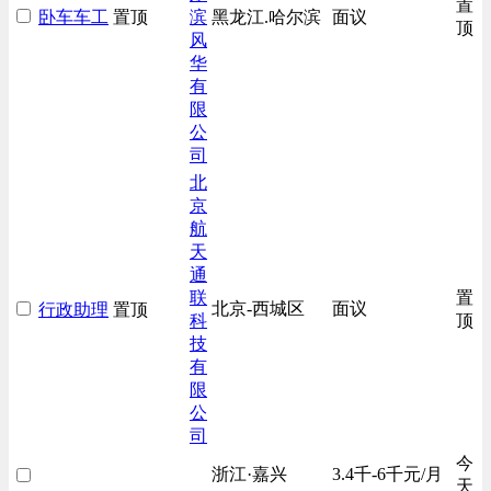
置
卧车车工
置顶
滨
黑龙江.哈尔滨
面议
顶
风
华
有
限
公
司
北
京
航
天
通
联
置
北京-西城区
面议
行政助理
置顶
科
顶
技
有
限
公
司
今
浙江·嘉兴
3.4千-6千元/月
天