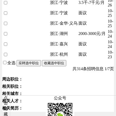
10-
浙江·宁波
3.5千-7千元/月
26
10-
浙江·宁波
面议
25
10-
浙江·金华·义乌
面议
25
10-
浙江·湖州
2000-3000元/月
24
10-
浙江·嘉兴
面议
24
10-
浙江·杭州
面议
23
全选
应聘选中职位
收藏选中职位
共314条招聘信息 1/7页
周边职位：
相关职位：
相关城市：
点
公众号
相关人才：
击
相关简历：
隐
藏