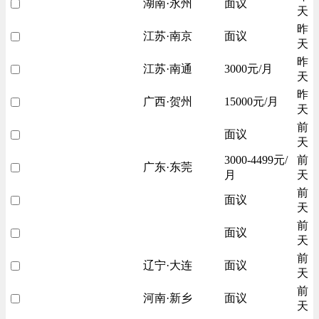
湖南·永州
面议
天
昨
江苏·南京
面议
天
昨
江苏·南通
3000元/月
天
昨
广西·贺州
15000元/月
天
前
面议
天
3000-4499元/
前
广东·东莞
月
天
前
面议
天
前
面议
天
前
辽宁·大连
面议
天
前
河南·新乡
面议
天