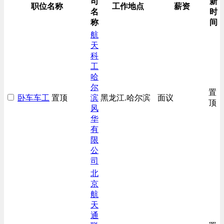
司
新
生产/加工/认证类
职位名称
工作地点
薪资
名
时
综合技术类
称
间
航
天
科
工
哈
尔
置
卧车车工
置顶
滨
黑龙江.哈尔滨
面议
顶
风
华
有
限
公
司
北
京
航
天
通