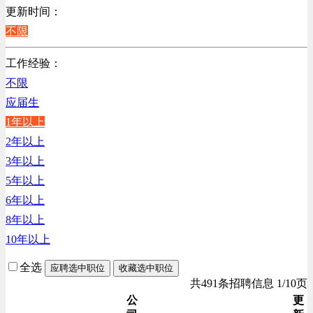
销售管理类
更新时间：
计算机软件类
不限
贸易/物流/仓储/采购类
工作经验：
客服及凯发娱乐网址的技术支持类
不限
高级管理类
应届生
电子/电器/半导体类
1年以上
电力电气/能源/自动化
2年以上
程序/语言开发类
3年以上
行政/后勤/文秘类
5年以上
销售类
6年以上
人力资源类
8年以上
互联网/电子商务/游戏类
10年以上
建筑装潢/市政建设类
通信/移动互联网/手机类
全选
应聘选中职位
收藏选中职位
技工/维修类
共491条招聘信息 1/10页
房地产开发/物业管理类
公
更