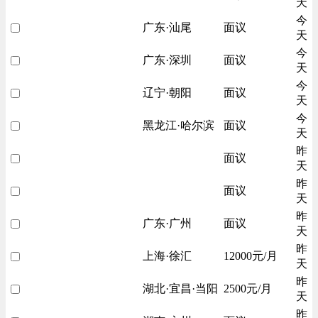
天
今
广东·汕尾
面议
天
今
广东·深圳
面议
天
今
辽宁·朝阳
面议
天
今
黑龙江·哈尔滨
面议
天
昨
面议
天
昨
面议
天
昨
广东·广州
面议
天
昨
上海·徐汇
12000元/月
天
昨
湖北·宜昌·当阳
2500元/月
天
昨