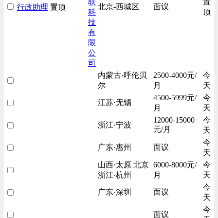
联
置
北京-西城区
面议
行政助理
置顶
科
顶
技
有
限
公
司
内蒙古·呼伦贝
2500-4000元/
今
尔
月
天
4500-5999元/
今
江苏·无锡
月
天
12000-15000
今
浙江·宁波
元/月
天
今
广东·惠州
面议
天
山西·太原 北京
6000-8000元/
今
浙江·杭州
月
天
今
广东·深圳
面议
天
今
面议