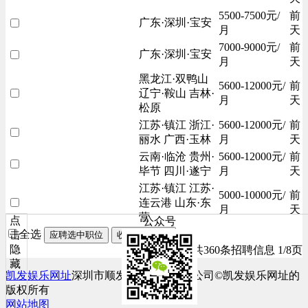
5500-7500元/
前
广东·深圳·宝安
月
天
7000-9000元/
前
广东·深圳·宝安
月
天
黑龙江·双鸭山
5600-12000元/
前
辽宁·鞍山 吉林·
月
天
松原
江苏·镇江 浙江·
5600-12000元/
前
丽水 广西·玉林
月
天
云南·临沧 贵州·
5600-12000元/
前
毕节 四川·遂宁
月
天
江苏·镇江 江苏·
5000-10000元/
前
连云港 山东·东
月
天
营
点
公众号
全选
击
应聘选中职位
收藏选中职位
隐
共360条招聘信息 1/8页
藏
凯发娱乐网址
深圳市顺发网络科技有限公司©凯发娱乐网址的
版权所有
网站地图