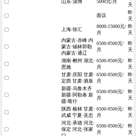
山东·淄博
5000元/月
天
昨
面议
天
8000-15000元/
昨
上海·徐汇
月
天
内蒙古·赤峰 内
6500-9500元/
昨
蒙古·锡林郭勒
月
天
内蒙古·通辽
湖南·郴州 湖北·
6500-9500元/
昨
恩施
月
天
甘肃·庆阳 甘肃·
6500-9500元/
昨
定西 甘肃·酒泉
月
天
新疆·乌鲁木齐
6500-9500元/
昨
新疆·阿勒泰 新
月
天
疆·喀什
陕西·榆林 甘肃·
6500-9500元/
昨
武威 宁夏·吴忠
月
天
河北·承德 河北·
6500-9500元/
昨
保定 河北·张家
月
天
口