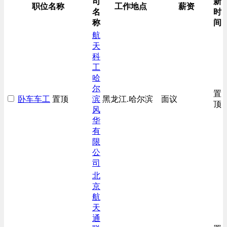
司
新
生产/加工/认证类
职位名称
工作地点
薪资
名
时
综合技术类
称
间
航
天
科
工
哈
尔
置
卧车车工
置顶
滨
黑龙江.哈尔滨
面议
顶
风
华
有
限
公
司
北
京
航
天
通