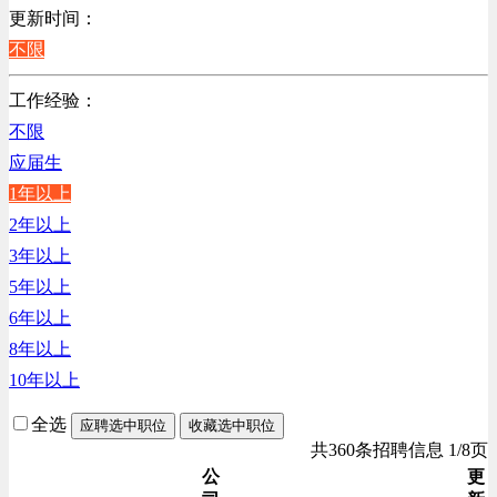
销售管理类
更新时间：
计算机软件类
不限
贸易/物流/仓储/采购类
工作经验：
客服及凯发娱乐网址的技术支持类
不限
高级管理类
应届生
电子/电器/半导体类
1年以上
电力电气/能源/自动化
2年以上
程序/语言开发类
3年以上
行政/后勤/文秘类
5年以上
销售类
6年以上
人力资源类
8年以上
互联网/电子商务/游戏类
10年以上
建筑装潢/市政建设类
通信/移动互联网/手机类
全选
应聘选中职位
收藏选中职位
技工/维修类
共360条招聘信息 1/8页
房地产开发/物业管理类
公
更