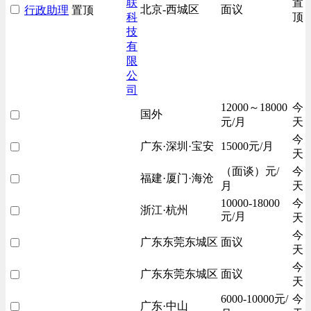
联
置
北京-西城区
面议
行政助理
置顶
科
顶
技
有
限
公
司
12000～18000
今
国外
元/月
天
今
广东·深圳·宝安
15000元/月
天
（面谈）元/
今
福建·厦门·海沧
月
天
10000-18000
今
浙江·杭州
元/月
天
今
广东东莞东城区
面议
天
今
广东东莞东城区
面议
天
6000-10000元/
今
广东·中山