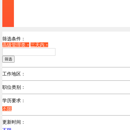
筛选条件：
高级管理类 ×
三天内 ×
筛选
工作地区：
不限
职位类别：
不限
学历要求：
机械制造/仪器仪表类
不限
计算机硬件类
销售管理类
更新时间：
计算机软件类