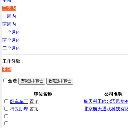
不限
贸易/物流/仓储/采购类
三天内
客服及凯发娱乐网址的技术支持类
一周内
高级管理类
两周内
电子/电器/半导体类
一个月内
电力电气/能源/自动化
两个月内
程序/语言开发类
三个月内
行政/后勤/文秘类
工作经验：
人力资源类
不限
互联网/电子商务/游戏类
建筑装潢/市政建设类
全选
应聘选中职位
收藏选中职位
通信/移动互联网/手机类
技工/维修类
职位名称
公司名称
航天科工哈尔滨风华
卧车车工
置顶
房地产开发/物业管理类
北京航天通联科技有
行政助理
置顶
生产/加工/认证类
综合技术类
汽车/交通类