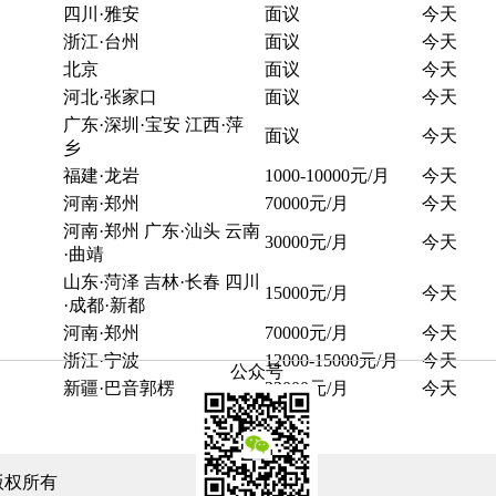
四川·雅安
面议
今天
浙江·台州
面议
今天
北京
面议
今天
河北·张家口
面议
今天
广东·深圳·宝安 江西·萍
面议
今天
乡
福建·龙岩
1000-10000元/月
今天
河南·郑州
70000元/月
今天
河南·郑州 广东·汕头 云南
30000元/月
今天
·曲靖
山东·菏泽 吉林·长春 四川
15000元/月
今天
·成都·新都
河南·郑州
70000元/月
今天
浙江·宁波
12000-15000元/月
今天
公众号
新疆·巴音郭楞
33000元/月
今天
版权所有