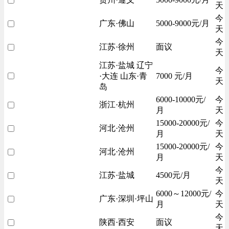
天
今
广东·佛山
5000-9000元/月
天
今
江苏·徐州
面议
天
江苏·盐城 辽宁
今
·大连 山东·青
7000 元/月
天
岛
6000-10000元/
今
浙江·杭州
月
天
15000-20000元/
今
河北·沧州
月
天
15000-20000元/
今
河北·沧州
月
天
今
江苏·盐城
4500元/月
天
6000～12000元/
今
广东·深圳·坪山
月
天
今
陕西·西安
面议
天