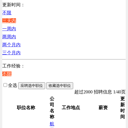
销售管理类
更新时间：
计算机软件类
不限
贸易/物流/仓储/采购类
三天内
客服及凯发娱乐网址的技术支持类
一周内
高级管理类
两周内
电子/电器/半导体类
两个月内
电力电气/能源/自动化
三个月内
程序/语言开发类
工作经验：
行政/后勤/文秘类
不限
人力资源类
互联网/电子商务/游戏类
全选
应聘选中职位
收藏选中职位
建筑装潢/市政建设类
超过2000 招聘信息 1/40页
通信/移动互联网/手机类
公
更
司
新
技工/维修类
职位名称
工作地点
薪资
名
时
房地产开发/物业管理类
称
间
生产/加工/认证类
航