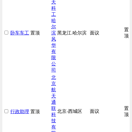
天
综合技术类
科
汽车/交通类
工
哈
尔
置
卧车车工
置顶
滨
黑龙江.哈尔滨
面议
顶
风
华
有
限
公
司
北
京
航
天
通
联
置
北京-西城区
面议
行政助理
置顶
科
顶
技
有