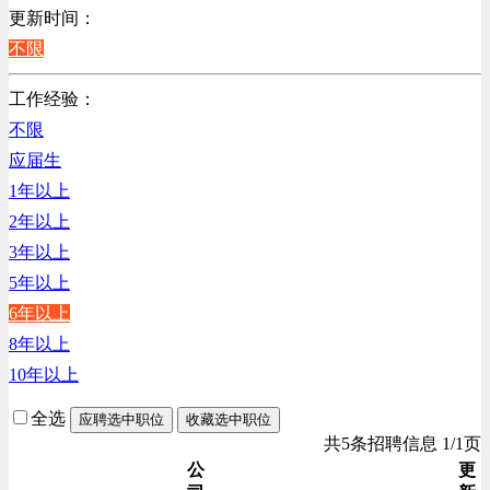
销售管理类
更新时间：
计算机软件类
不限
贸易/物流/仓储/采购类
工作经验：
客服及凯发娱乐网址的技术支持类
不限
高级管理类
应届生
电子/电器/半导体类
1年以上
电力电气/能源/自动化
2年以上
程序/语言开发类
3年以上
行政/后勤/文秘类
5年以上
销售类
6年以上
人力资源类
8年以上
互联网/电子商务/游戏类
10年以上
建筑装潢/市政建设类
技工/维修类
全选
应聘选中职位
收藏选中职位
房地产开发/物业管理类
共5条招聘信息 1/1页
生产/加工/认证类
公
更