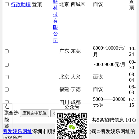
联
置
北京-西城区
面议
行政助理
置顶
科
顶
技
有
限
公
司
8000~10000元/
10-
广东·东莞
24
月
09-
7000-9000元/月
30
08-
北京·大兴
面议
04
08-
福建·宁德
面议
03
5000——20000
07-
四川·成都
元/月
15
点
公众号
全选
击
应聘选中职位
收藏选中职位
隐
共5条招聘信息 1/1页
藏
凯发娱乐网址
深圳市顺发网络科技有限公司©凯发娱乐网址的
版权所有