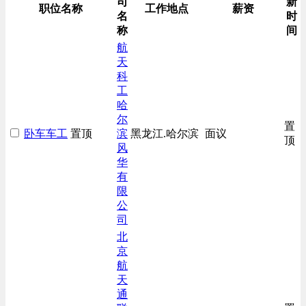
司
新
综合技术类
职位名称
工作地点
薪资
名
时
称
间
航
天
科
工
哈
尔
置
卧车车工
置顶
滨
黑龙江.哈尔滨
面议
顶
风
华
有
限
公
司
北
京
航
天
通