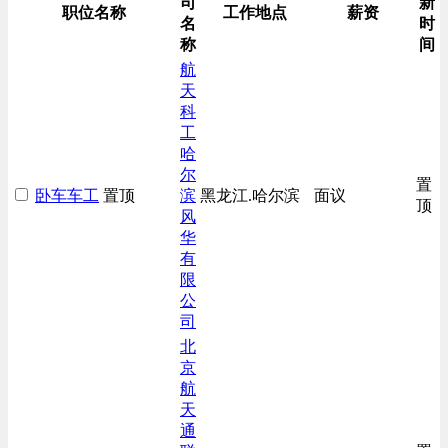
司
新
生产/加工/认证类
职位名称
工作地点
薪资
名
时
综合技术类
称
间
航
天
科
工
哈
尔
置
卧车车工
置顶
滨
黑龙江.哈尔滨
面议
顶
风
华
有
限
公
司
北
京
航
天
通