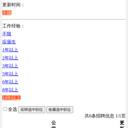
销售管理类
更新时间：
计算机软件类
不限
贸易/物流/仓储/采购类
工作经验：
客服及凯发娱乐网址的技术支持类
不限
高级管理类
应届生
电子/电器/半导体类
1年以上
电力电气/能源/自动化
2年以上
程序/语言开发类
3年以上
行政/后勤/文秘类
5年以上
销售类
6年以上
人力资源类
8年以上
互联网/电子商务/游戏类
10年以上
建筑装潢/市政建设类
通信/移动互联网/手机类
全选
应聘选中职位
收藏选中职位
技工/维修类
共6条招聘信息 1/1页
房地产开发/物业管理类
公
更