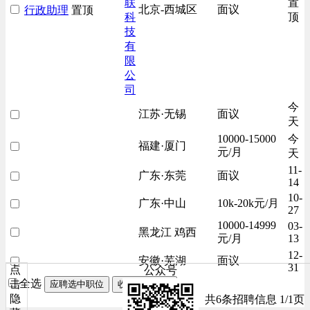
联
置
北京-西城区
面议
行政助理
置顶
科
顶
技
有
限
公
司
今
江苏·无锡
面议
天
10000-15000
今
福建·厦门
元/月
天
11-
广东·东莞
面议
14
10-
广东·中山
10k-20k元/月
27
10000-14999
03-
黑龙江 鸡西
元/月
13
12-
安徽·芜湖
面议
31
点
公众号
全选
击
应聘选中职位
收藏选中职位
隐
共6条招聘信息 1/1页