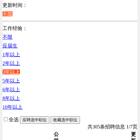
销售管理类
更新时间：
计算机软件类
不限
贸易/物流/仓储/采购类
工作经验：
客服及凯发娱乐网址的技术支持类
不限
高级管理类
应届生
电子/电器/半导体类
1年以上
电力电气/能源/自动化
2年以上
程序/语言开发类
3年以上
行政/后勤/文秘类
5年以上
销售类
6年以上
人力资源类
8年以上
互联网/电子商务/游戏类
10年以上
通信/移动互联网/手机类
技工/维修类
全选
应聘选中职位
收藏选中职位
生产/加工/认证类
共305条招聘信息 1/7页
综合技术类
公
更