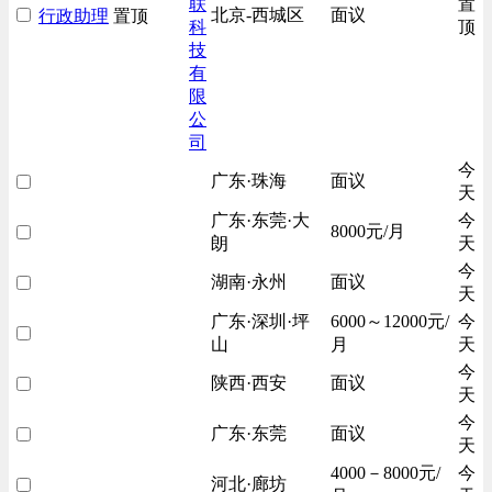
联
置
北京-西城区
面议
行政助理
置顶
科
顶
技
有
限
公
司
今
广东·珠海
面议
天
广东·东莞·大
今
8000元/月
朗
天
今
湖南·永州
面议
天
广东·深圳·坪
6000～12000元/
今
山
月
天
今
陕西·西安
面议
天
今
广东·东莞
面议
天
4000－8000元/
今
河北·廊坊