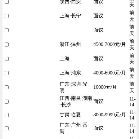
陕西·西安
面议
天
前
上海·长宁
面议
天
前
面议
天
前
浙江·温州
4500-7000元/月
天
前
上海
面议
天
前
上海·浦东
4000-6000元/月
天
广东·深圳·光
前
10000元/月
明
天
江西·南昌 湖南
11-
面议
14
·长沙
11-
甘肃 临夏
8000-9999元/月
14
广东·广州·番
11-
面议
14
禺
11-