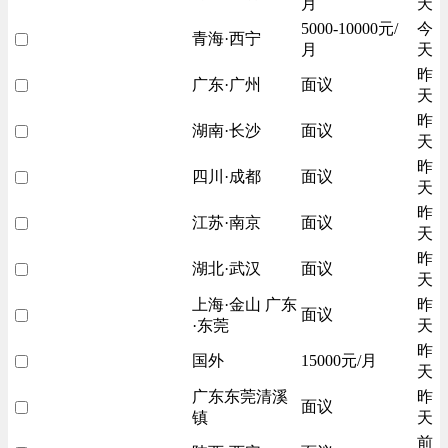
月
天
5000-10000元/
今
青海·西宁
月
天
昨
广东·广州
面议
天
昨
湖南·长沙
面议
天
昨
四川·成都
面议
天
昨
江苏·南京
面议
天
昨
湖北·武汉
面议
天
上海·金山 广东
昨
面议
·东莞
天
昨
国外
15000元/月
天
广东东莞清溪
昨
面议
镇
天
前