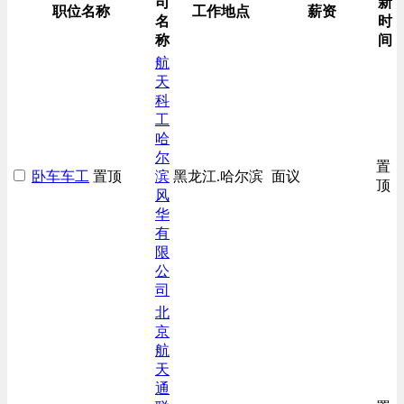
司
新
职位名称
工作地点
薪资
名
时
称
间
航
天
科
工
哈
尔
置
卧车车工
置顶
滨
黑龙江.哈尔滨
面议
顶
风
华
有
限
公
司
北
京
航
天
通