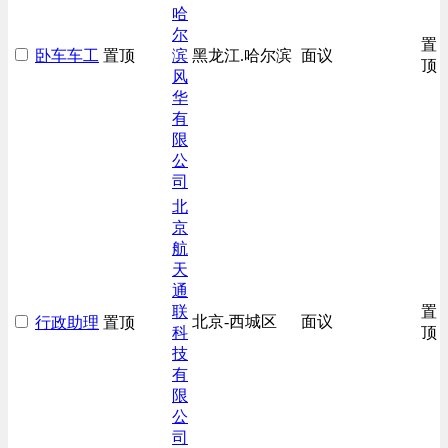
哈
尔
置
卧车车工
置顶
滨
黑龙江.哈尔滨
面议
顶
风
华
有
限
公
司
北
京
航
天
通
联
置
北京-西城区
面议
行政助理
置顶
科
顶
技
有
限
公
司