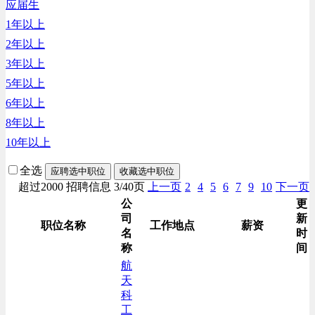
应届生
生产/加工/认证类
1年以上
综合技术类
2年以上
汽车/交通类
3年以上
财务/审计/税务类
5年以上
6年以上
8年以上
10年以上
全选
应聘选中职位
收藏选中职位
超过2000 招聘信息 3/40页
上一页
2
4
5
6
7
9
10
下一页
公
更
司
新
职位名称
工作地点
薪资
名
时
称
间
航
天
科
工