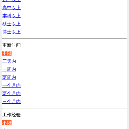
销售管理类
浙江
高中以上
计算机软件类
辽宁
本科以上
贸易/物流/仓储/采购类
上海
硕士以上
客服及凯发娱乐网址的技术支持类
博士以上
高级管理类
电子/电器/半导体类
更新时间：
电力电气/能源/自动化
不限
程序/语言开发类
三天内
行政/后勤/文秘类
一周内
销售类
两周内
人力资源类
一个月内
互联网/电子商务/游戏类
两个月内
建筑装潢/市政建设类
三个月内
通信/移动互联网/手机类
工作经验：
技工/维修类
不限
房地产开发/物业管理类