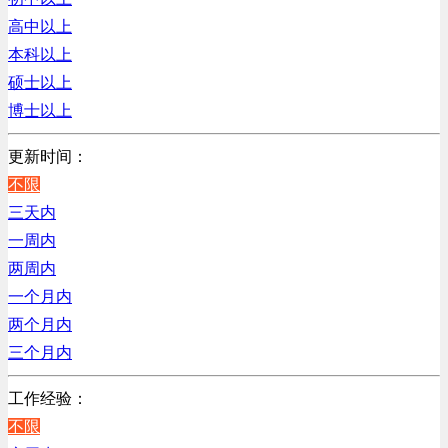
销售管理类
浙江
高中以上
计算机软件类
辽宁
本科以上
贸易/物流/仓储/采购类
上海
硕士以上
客服及凯发娱乐网址的技术支持类
博士以上
高级管理类
电子/电器/半导体类
更新时间：
电力电气/能源/自动化
不限
程序/语言开发类
三天内
行政/后勤/文秘类
一周内
销售类
两周内
人力资源类
一个月内
互联网/电子商务/游戏类
两个月内
建筑装潢/市政建设类
三个月内
通信/移动互联网/手机类
工作经验：
技工/维修类
不限
房地产开发/物业管理类