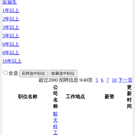
应届生
生产/加工/认证类
1年以上
综合技术类
2年以上
汽车/交通类
3年以上
财务/审计/税务类
5年以上
6年以上
8年以上
10年以上
全选
应聘选中职位
收藏选中职位
超过2000 招聘信息 9/40页
5
6
7
10
下一页
公
更
司
新
职位名称
工作地点
薪资
名
时
称
间
航
天
科
工