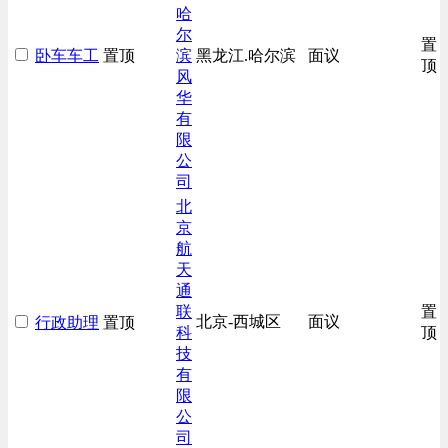
哈
尔
置
卧车车工
置顶
滨
黑龙江.哈尔滨
面议
顶
风
华
有
限
公
司
北
京
航
天
通
联
置
北京-西城区
面议
行政助理
置顶
科
顶
技
有
限
公
司