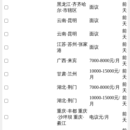
黑龙江·齐齐哈
前
面议
尔·市辖区
天
前
云南·昆明
面议
天
前
云南·昆明
面议
天
江苏·苏州·张家
前
面议
港
天
前
广西·来宾
7000-8000元/月
天
10000-15000元/
前
甘肃·兰州
月
天
前
湖北·荆门
7000-8000元/月
天
10000-15000元/
前
湖北·荆门
月
天
重庆·丰都 重庆
前
·沙坪坝 重庆·
电议元/月
天
綦江