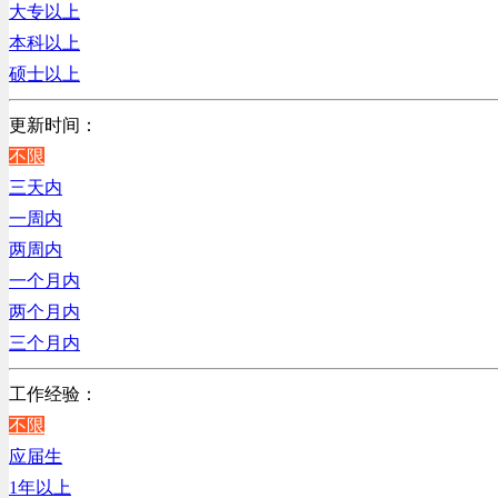
辽宁
大专以上
贸易/物流/仓储/采购类
上海
本科以上
客服及凯发娱乐网址的技术支持类
硕士以上
高级管理类
电子/电器/半导体类
更新时间：
电力电气/能源/自动化
不限
程序/语言开发类
三天内
行政/后勤/文秘类
一周内
销售类
两周内
人力资源类
一个月内
互联网/电子商务/游戏类
两个月内
建筑装潢/市政建设类
三个月内
通信/移动互联网/手机类
工作经验：
技工/维修类
不限
房地产开发/物业管理类
应届生
生产/加工/认证类
1年以上
综合技术类