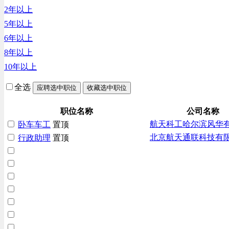
2年以上
汽车/交通类
5年以上
财务/审计/税务类
6年以上
8年以上
10年以上
全选
应聘选中职位
收藏选中职位
职位名称
公司名称
航天科工哈尔滨风华
卧车车工
置顶
北京航天通联科技有
行政助理
置顶