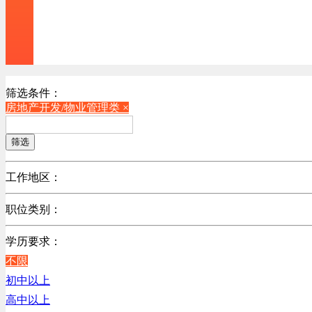
筛选条件：
房地产开发/物业管理类 ×
筛选
工作地区：
不限
职位类别：
北京
不限
广东
学历要求：
机械制造/仪器仪表类
江苏
不限
计算机硬件类
陕西
初中以上
销售管理类
浙江
高中以上
计算机软件类