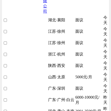
限
公
司
今
湖北·襄阳
面议
天
今
江苏·徐州
面议
天
今
江苏·徐州
面议
天
今
浙江·杭州
面议
天
今
陕西·西安
面议
天
今
山西·太原
5000元/月
天
今
广东·深圳
面议
天
6000-10000元/
昨
广东·广州·白云
月
天
昨