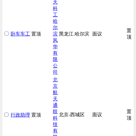
天
生产/加工/认证类
科
汽车/交通类
工
哈
尔
置
卧车车工
置顶
滨
黑龙江.哈尔滨
面议
顶
风
华
有
限
公
司
北
京
航
天
通
联
置
北京-西城区
面议
行政助理
置顶
科
顶
技
有