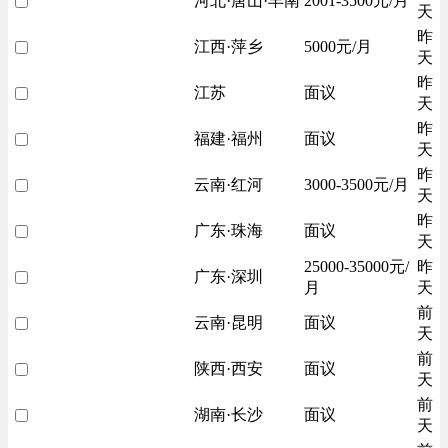
河北·唐山·丰南
2001-3500元/月
天
昨
江西·萍乡
5000元/月
天
昨
江苏
面议
天
昨
福建·福州
面议
天
昨
云南·红河
3000-3500元/月
天
昨
广东·珠海
面议
天
25000-35000元/
昨
广东·深圳
月
天
前
云南·昆明
面议
天
前
陕西·西安
面议
天
前
湖南·长沙
面议
天