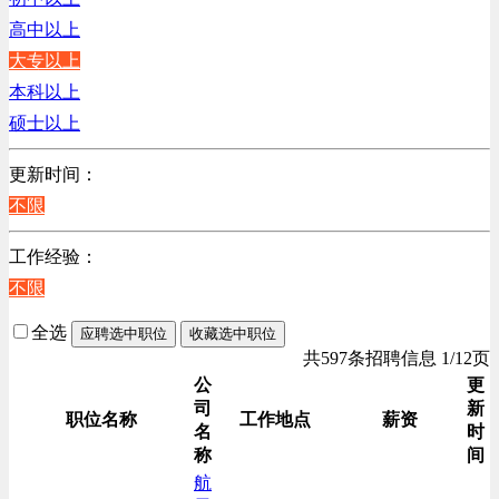
销售管理类
高中以上
计算机软件类
大专以上
贸易/物流/仓储/采购类
本科以上
客服及凯发娱乐网址的技术支持类
硕士以上
高级管理类
电子/电器/半导体类
更新时间：
电力电气/能源/自动化
不限
程序/语言开发类
工作经验：
行政/后勤/文秘类
不限
销售类
人力资源类
全选
应聘选中职位
收藏选中职位
互联网/电子商务/游戏类
共597条招聘信息 1/12页
建筑装潢/市政建设类
公
更
司
新
通信/移动互联网/手机类
职位名称
工作地点
薪资
名
时
技工/维修类
称
间
房地产开发/物业管理类
航