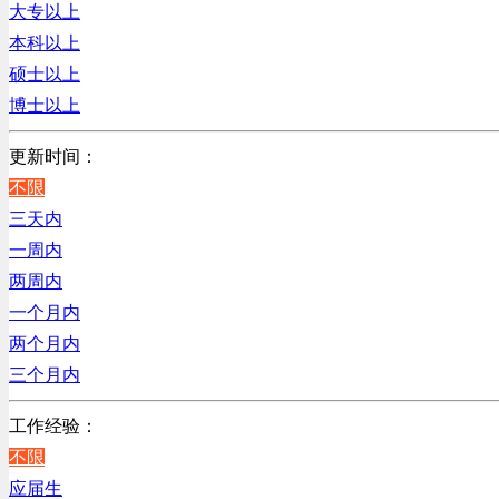
辽宁
大专以上
贸易/物流/仓储/采购类
上海
本科以上
客服及凯发娱乐网址的技术支持类
硕士以上
高级管理类
博士以上
电子/电器/半导体类
电力电气/能源/自动化
更新时间：
程序/语言开发类
不限
行政/后勤/文秘类
三天内
销售类
一周内
人力资源类
两周内
互联网/电子商务/游戏类
一个月内
建筑装潢/市政建设类
两个月内
通信/移动互联网/手机类
三个月内
技工/维修类
工作经验：
房地产开发/物业管理类
不限
生产/加工/认证类
应届生
综合技术类