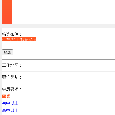
筛选条件：
生产/加工/认证类 ×
筛选
工作地区：
不限
职位类别：
北京
不限
广东
学历要求：
机械制造/仪器仪表类
江苏
不限
计算机硬件类
陕西
初中以上
销售管理类
浙江
高中以上
计算机软件类