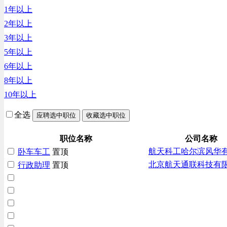
1年以上
汽车/交通类
2年以上
财务/审计/税务类
3年以上
5年以上
6年以上
8年以上
10年以上
全选
应聘选中职位
收藏选中职位
职位名称
公司名称
航天科工哈尔滨风华
卧车车工
置顶
北京航天通联科技有
行政助理
置顶