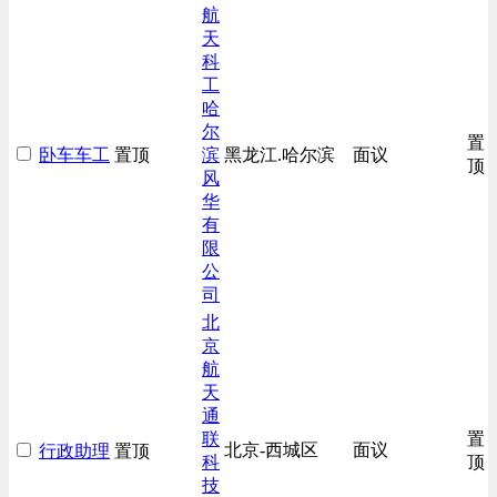
生产/加工/认证类
航
天
综合技术类
科
汽车/交通类
工
哈
尔
置
卧车车工
置顶
滨
黑龙江.哈尔滨
面议
顶
风
华
有
限
公
司
北
京
航
天
通
联
置
北京-西城区
面议
行政助理
置顶
科
顶
技