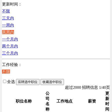
销售管理类
更新时间：
计算机软件类
不限
贸易/物流/仓储/采购类
三天内
客服及凯发娱乐网址的技术支持类
一周内
高级管理类
两周内
电子/电器/半导体类
一个月内
电力电气/能源/自动化
两个月内
程序/语言开发类
三个月内
行政/后勤/文秘类
工作经验：
销售类
不限
人力资源类
互联网/电子商务/游戏类
全选
应聘选中职位
收藏选中职位
建筑装潢/市政建设类
超过2000 招聘信息 1/40页
通信/移动互联网/手机类
公
更
司
新
技工/维修类
职位名称
工作地点
薪资
名
时
房地产开发/物业管理类
称
间