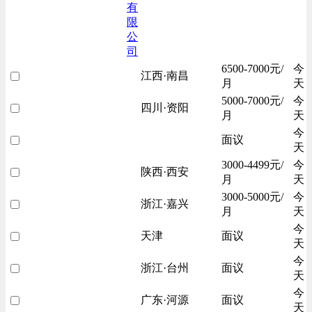
有
限
公
司
6500-7000元/
今
江西·南昌
月
天
5000-7000元/
今
四川·资阳
月
天
今
面议
天
3000-4499元/
今
陕西·西安
月
天
3000-5000元/
今
浙江·嘉兴
月
天
今
天津
面议
天
今
浙江·台州
面议
天
今
广东·河源
面议
天