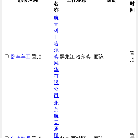
职位名称
工作地点
薪资
名
时
称
间
航
天
科
工
哈
尔
置
卧车车工
置顶
滨
黑龙江.哈尔滨
面议
顶
风
华
有
限
公
司
北
京
航
天
通
联
置