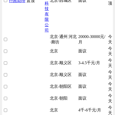
北京-西城区
面议
行政助理
置顶
科
顶
技
有
限
公
司
北京·通州 河北
20000-30000元/
今
·廊坊
月
天
今
北京
面议
天
今
北京-顺义区
3-4.5千元/月
天
今
北京-顺义区
面议
天
今
北京-朝阳区
面议
天
今
北京·朝阳
面议
天
今
北京
4千-6千元/月
天