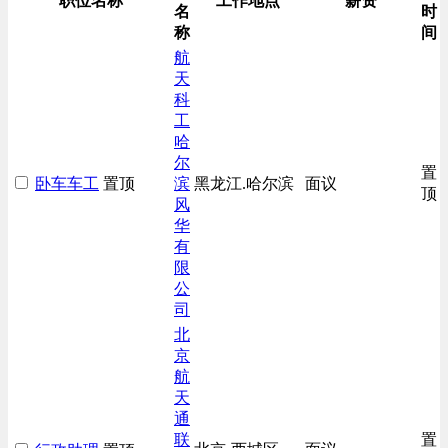
职位名称
工作地点
薪资
名
时
称
间
航
天
科
工
哈
尔
置
卧车车工
置顶
滨
黑龙江.哈尔滨
面议
顶
风
华
有
限
公
司
北
京
航
天
通
联
置