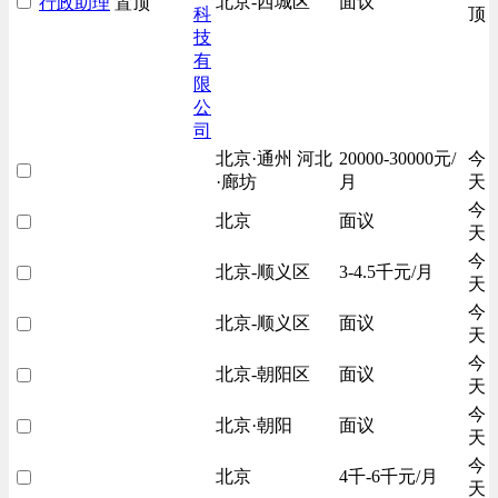
北京-西城区
面议
行政助理
置顶
科
顶
技
有
限
公
司
北京·通州 河北
20000-30000元/
今
·廊坊
月
天
今
北京
面议
天
今
北京-顺义区
3-4.5千元/月
天
今
北京-顺义区
面议
天
今
北京-朝阳区
面议
天
今
北京·朝阳
面议
天
今
北京
4千-6千元/月
天