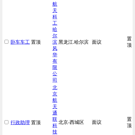
生产/加工/认证类
航
天
汽车/交通类
科
工
哈
尔
置
卧车车工
置顶
滨
黑龙江.哈尔滨
面议
顶
风
华
有
限
公
司
北
京
航
天
通
联
置
北京-西城区
面议
行政助理
置顶
科
顶
技