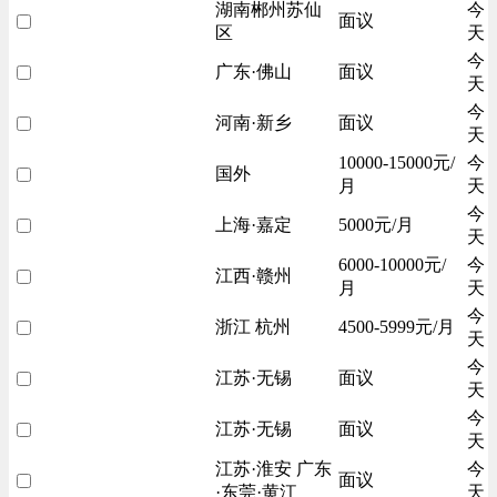
湖南郴州苏仙
今
面议
区
天
今
广东·佛山
面议
天
今
河南·新乡
面议
天
10000-15000元/
今
国外
月
天
今
上海·嘉定
5000元/月
天
6000-10000元/
今
江西·赣州
月
天
今
浙江 杭州
4500-5999元/月
天
今
江苏·无锡
面议
天
今
江苏·无锡
面议
天
江苏·淮安 广东
今
面议
·东莞·黄江
天