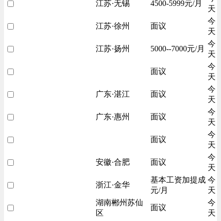
江苏·无锡
4500-5999元/月
天
今
江苏·徐州
面议
天
今
江苏·扬州
5000--7000元/月
天
今
面议
天
今
广东·湛江
面议
天
今
广东·惠州
面议
天
今
面议
天
今
安徽·合肥
面议
天
基本工资加提成
今
浙江·金华
元/月
天
湖南郴州苏仙
今
面议
区
天