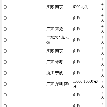
今
江苏·南京
6000元/月
天
今
面议
天
今
广东·东莞
面议
天
广东东莞长安
今
面议
镇
天
今
江苏·南京
面议
天
今
广东·珠海
面议
天
今
浙江·宁波
面议
天
10000-15000元/
今
广东·深圳·南山
月
天
今
面议
天
今
面议