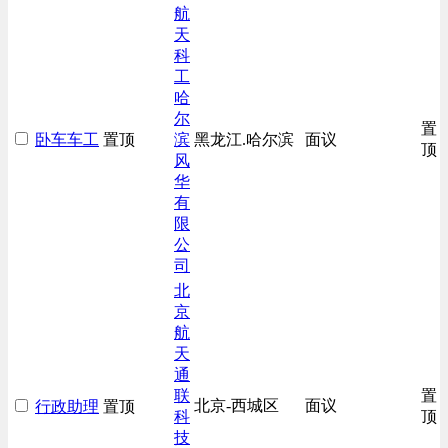
生产/加工/认证类
航
天
综合技术类
科
汽车/交通类
工
哈
尔
置
卧车车工
置顶
滨
黑龙江.哈尔滨
面议
顶
风
华
有
限
公
司
北
京
航
天
通
联
置
北京-西城区
面议
行政助理
置顶
科
顶
技