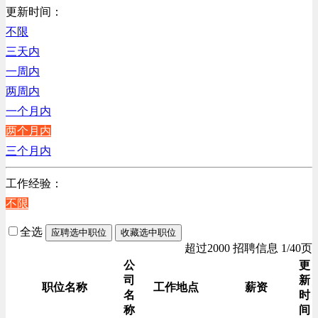
销售管理类
更新时间：
计算机软件类
不限
贸易/物流/仓储/采购类
三天内
客服及凯发娱乐网址的技术支持类
一周内
高级管理类
两周内
电子/电器/半导体类
一个月内
电力电气/能源/自动化
两个月内
程序/语言开发类
三个月内
行政/后勤/文秘类
工作经验：
销售类
不限
人力资源类
互联网/电子商务/游戏类
全选
应聘选中职位
收藏选中职位
建筑装潢/市政建设类
超过2000 招聘信息 1/40页
通信/移动互联网/手机类
公
更
司
新
技工/维修类
职位名称
工作地点
薪资
名
时
房地产开发/物业管理类
称
间