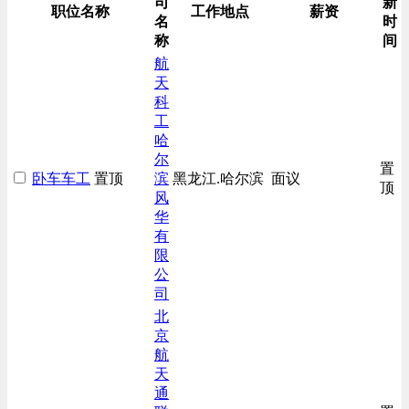
司
新
生产/加工/认证类
职位名称
工作地点
薪资
名
时
综合技术类
称
间
航
天
科
工
哈
尔
置
卧车车工
置顶
滨
黑龙江.哈尔滨
面议
顶
风
华
有
限
公
司
北
京
航
天
通