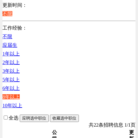
销售管理类
更新时间：
计算机软件类
不限
贸易/物流/仓储/采购类
工作经验：
客服及凯发娱乐网址的技术支持类
不限
高级管理类
应届生
电子/电器/半导体类
1年以上
电力电气/能源/自动化
2年以上
程序/语言开发类
3年以上
行政/后勤/文秘类
5年以上
销售类
6年以上
人力资源类
8年以上
互联网/电子商务/游戏类
10年以上
建筑装潢/市政建设类
通信/移动互联网/手机类
全选
应聘选中职位
收藏选中职位
技工/维修类
共22条招聘信息 1/1页
房地产开发/物业管理类
公
更