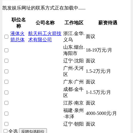
凯发娱乐网址的联系方式正在加载中......
职位名
公司名称
工作地区
薪资待遇
称
液体火
航天科工火箭技
浙江.金华.
面议
箭总体
术有限公司
义乌
山东.烟台.
18-19万元/月
海阳市
辽宁·沈阳
面议
广州-天河
1.5-2万元/月
区
广东·广州
面议
成都-金牛
1-1.5万元/月
区
江苏·南京
面议
福建·泉州
4000-5000元/月
·丰泽
辽宁·朝阳
面议
全选