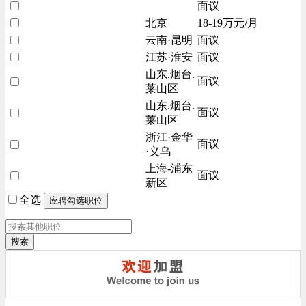
面议
北京
18-19万元/月
云南·昆明
面议
江苏·淮安
面议
山东.烟台.
面议
莱山区
山东.烟台.
面议
莱山区
浙江·金华
面议
·义乌
上海-浦东
面议
新区
全选
搜索