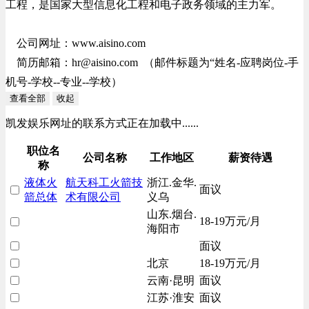
工程，是国家大型信息化工程和电子政务领域的主力军。
公司网址：www.aisino.com
简历邮箱：
hr@aisino.com
（邮件标题为“姓名-应聘岗位-手
机号-学校--专业--学校）
查看全部
收起
凯发娱乐网址的联系方式正在加载中......
职位名
公司名称
工作地区
薪资待遇
称
液体火
航天科工火箭技
浙江.金华.
面议
箭总体
术有限公司
义乌
山东.烟台.
18-19万元/月
海阳市
面议
北京
18-19万元/月
云南·昆明
面议
江苏·淮安
面议