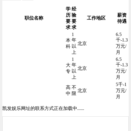
学
经
历
验
薪资
职位名称
工作地区
要
要
待遇
求
求
1
6.5
年
千-1.3
本
北京
以
万元/
科
上
月
1
6.5
年
千-1.3
大
北京
以
万元/
专
上
月
5千-1
高
不
北京
万元/
中
限
月
凯发娱乐网址的联系方式正在加载中......