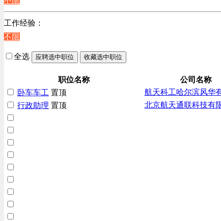
不限
辽宁
上海
工作经验：
不限
全选
应聘选中职位
收藏选中职位
职位名称
公司名称
航天科工哈尔滨风华
卧车车工
置顶
北京航天通联科技有
行政助理
置顶