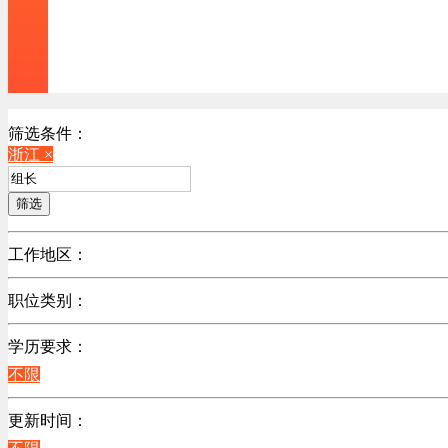
筛选条件：
浙江 ×
筛选
工作地区：
不限
职位类别：
北京
不限
广东
学历要求：
江苏
不限
陕西
更新时间：
浙江