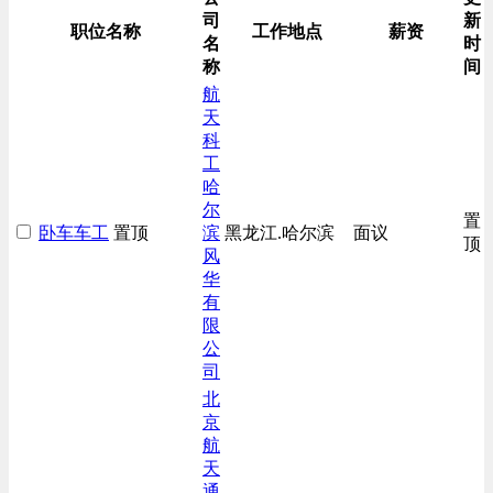
司
新
职位名称
工作地点
薪资
名
时
称
间
航
天
科
工
哈
尔
置
卧车车工
置顶
滨
黑龙江.哈尔滨
面议
顶
风
华
有
限
公
司
北
京
航
天
通