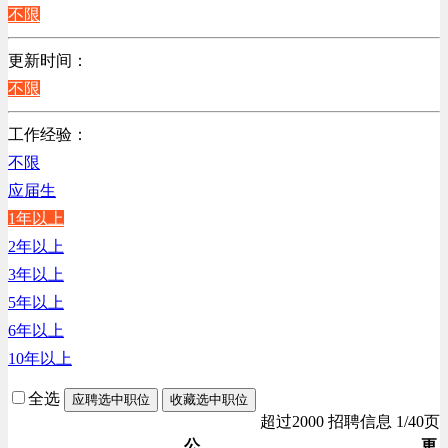
江苏
不限
陕西
更新时间：
浙江
不限
辽宁
上海
工作经验：
不限
应届生
1年以上
2年以上
3年以上
5年以上
6年以上
10年以上
全选
应聘选中职位
收藏选中职位
超过2000 招聘信息 1/40页
公
更