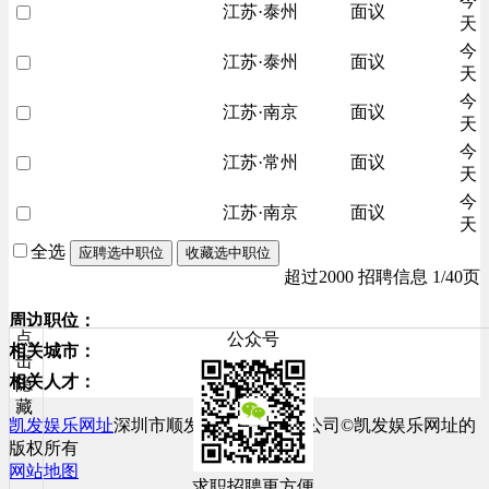
今
江苏·泰州
面议
天
今
江苏·泰州
面议
天
今
江苏·南京
面议
天
今
江苏·常州
面议
天
今
江苏·南京
面议
天
全选
应聘选中职位
收藏选中职位
超过2000 招聘信息 1/40页
周边职位：
点
公众号
相关城市：
击
相关人才：
隐
藏
凯发娱乐网址
深圳市顺发网络科技有限公司©凯发娱乐网址的
版权所有
网站地图
求职招聘更方便