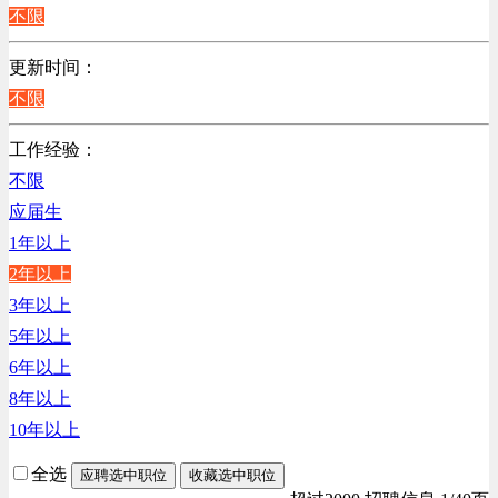
江苏
不限
陕西
更新时间：
浙江
不限
辽宁
上海
工作经验：
不限
应届生
1年以上
2年以上
3年以上
5年以上
6年以上
8年以上
10年以上
全选
应聘选中职位
收藏选中职位