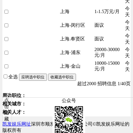
天
今
上海
1-1.5万元/月
天
今
上海-闵行区
面议
天
今
上海.奉贤区
面议
天
20000-30000
今
上海·浦东
元/月
天
10000-15000
今
上海·金山
元/月
天
全选
应聘选中职位
收藏选中职位
超过2000 招聘信息 1/40页
周边职位：
点
公众号
相关城市：
击
相关人才：
隐
藏
凯发娱乐网址
深圳市顺发网络科技有限公司©凯发娱乐网址的
版权所有