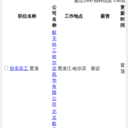
超过2000 招聘信息 1/40页
公
更
司
新
职位名称
工作地点
薪资
名
时
称
间
航
天
科
工
哈
尔
置
卧车车工
置顶
滨
黑龙江.哈尔滨
面议
顶
风
华
有
限
公
司
北
京
航