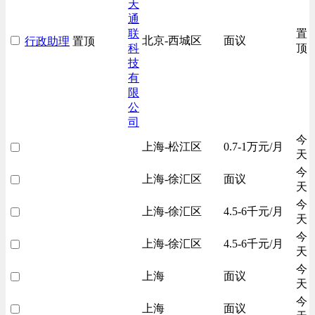
天
通
联
置
北京-西城区
面议
行政助理
置顶
科
顶
技
有
限
公
司
今
上海-松江区
0.7-1万元/月
天
今
上海-徐汇区
面议
天
今
上海-徐汇区
4.5-6千元/月
天
今
上海-徐汇区
4.5-6千元/月
天
今
上海
面议
天
今
上海
面议