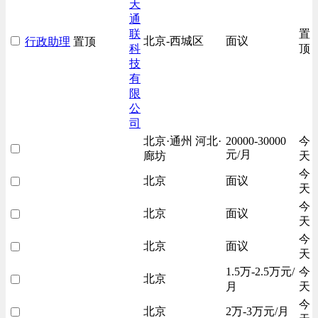
天
通
联
置
北京-西城区
面议
行政助理
置顶
科
顶
技
有
限
公
司
北京·通州 河北·
20000-30000
今
元/月
廊坊
天
今
北京
面议
天
今
北京
面议
天
今
北京
面议
天
1.5万-2.5万元/
今
北京
月
天
今
北京
2万-3万元/月