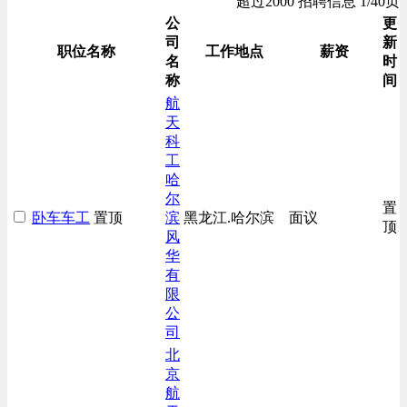
超过2000 招聘信息 1/40页
公
更
司
新
职位名称
工作地点
薪资
名
时
称
间
航
天
科
工
哈
尔
置
卧车车工
置顶
滨
黑龙江.哈尔滨
面议
顶
风
华
有
限
公
司
北
京
航