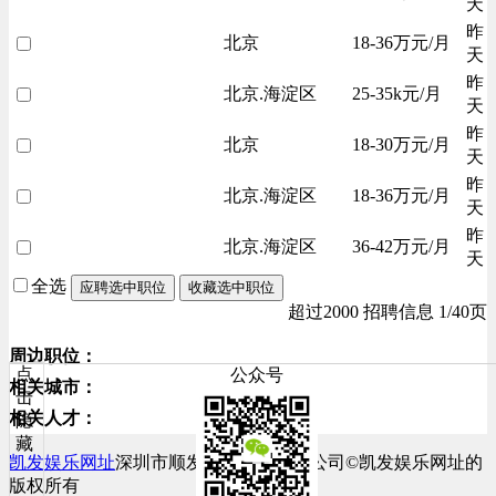
天
昨
北京
18-36万元/月
天
昨
北京.海淀区
25-35k元/月
天
昨
北京
18-30万元/月
天
昨
北京.海淀区
18-36万元/月
天
昨
北京.海淀区
36-42万元/月
天
全选
应聘选中职位
收藏选中职位
超过2000 招聘信息 1/40页
周边职位：
点
公众号
相关城市：
击
相关人才：
隐
藏
凯发娱乐网址
深圳市顺发网络科技有限公司©凯发娱乐网址的
版权所有