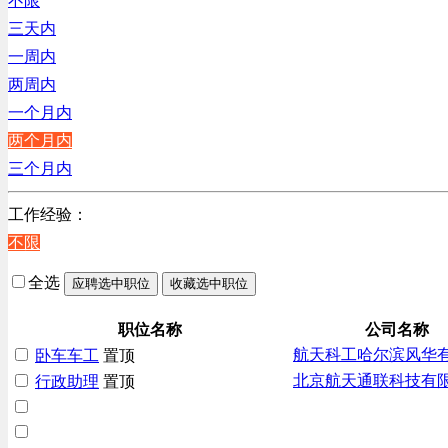
不限
辽宁
三天内
上海
一周内
两周内
一个月内
两个月内
三个月内
工作经验：
不限
全选
应聘选中职位
收藏选中职位
职位名称
公司名称
航天科工哈尔滨风华
卧车车工
置顶
北京航天通联科技有
行政助理
置顶