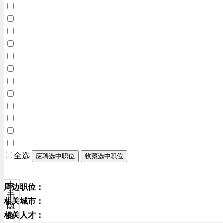
全选
应聘选中职位
收藏选中职位
点
周边职位：
击
相关城市：
隐
相关人才：
藏