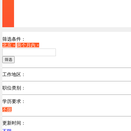
筛选条件：
北京 ×
两个月内 ×
筛选
工作地区：
不限
职位类别：
北京
不限
广东
学历要求：
江苏
不限
陕西
更新时间：
浙江