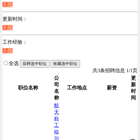
不限
计算机硬件类
销售管理类
更新时间：
计算机软件类
不限
贸易/物流/仓储/采购类
工作经验：
客服及凯发娱乐网址的技术支持类
不限
高级管理类
电子/电器/半导体类
全选
应聘选中职位
收藏选中职位
电力电气/能源/自动化
共3条招聘信息 1/1页
咨询/顾问/法律类
公
更
司
新
行政/后勤/文秘类
职位名称
工作地点
薪资
名
时
人力资源类
称
间
互联网/电子商务/游戏类
航
天
建筑装潢/市政建设类
科
通信/移动互联网/手机类
工
技工/维修类
哈
尔
房地产开发/物业管理类