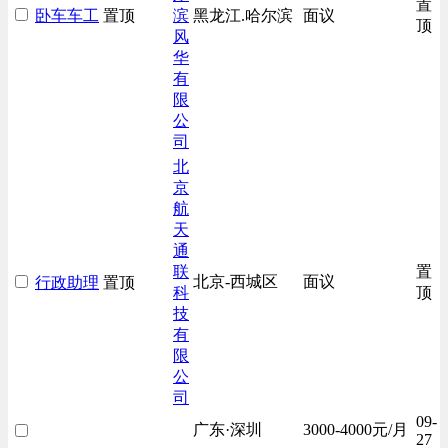
置
卧车车工
置顶
滨
黑龙江.哈尔滨
面议
生产/加工/认证类
顶
风
综合技术类
华
有
汽车/交通类
限
财务/审计/税务类
公
司
北
京
航
天
通
联
置
北京-西城区
面议
行政助理
置顶
科
顶
技
有
限
公
司
09-
广东·深圳
3000-4000元/月
27