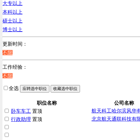
大专以上
贸易/物流/仓储/采购类
本科以上
客服及凯发娱乐网址的技术支持类
硕士以上
高级管理类
博士以上
电子/电器/半导体类
电力电气/能源/自动化
更新时间：
程序/语言开发类
不限
行政/后勤/文秘类
工作经验：
销售类
不限
人力资源类
互联网/电子商务/游戏类
全选
应聘选中职位
收藏选中职位
建筑装潢/市政建设类
通信/移动互联网/手机类
职位名称
公司名称
航天科工哈尔滨风华
卧车车工
置顶
技工/维修类
北京航天通联科技有
行政助理
置顶
房地产开发/物业管理类
生产/加工/认证类
综合技术类