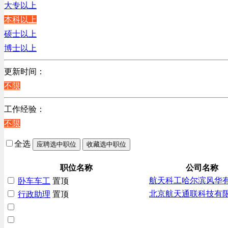
大专以上
贸易/物流/仓储/采购类
本科以上
客服及凯发娱乐网址的技术支持类
硕士以上
高级管理类
博士以上
电子/电器/半导体类
电力电气/能源/自动化
更新时间：
程序/语言开发类
不限
行政/后勤/文秘类
工作经验：
销售类
不限
人力资源类
互联网/电子商务/游戏类
全选
应聘选中职位
收藏选中职位
建筑装潢/市政建设类
通信/移动互联网/手机类
职位名称
公司名称
航天科工哈尔滨风华
卧车车工
置顶
技工/维修类
北京航天通联科技有
行政助理
置顶
房地产开发/物业管理类
生产/加工/认证类
综合技术类