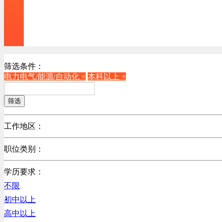
筛选条件：
电力电气/能源/自动化 ×
本科以上 ×
筛选
工作地区：
不限
职位类别：
不限
学历要求：
机械制造/仪器仪表类
不限
计算机硬件类
初中以上
销售管理类
高中以上
计算机软件类