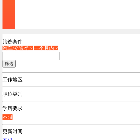
筛选条件：
汽车/交通类 ×
一个月内 ×
筛选
工作地区：
不限
职位类别：
不限
学历要求：
机械制造/仪器仪表类
不限
计算机硬件类
销售管理类
更新时间：
计算机软件类