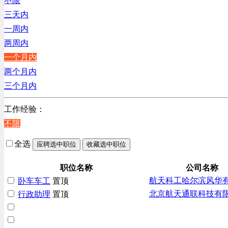
不限
贸易/物流/仓储/采购类
三天内
高级管理类
一周内
电子/电器/半导体类
两周内
电力电气/能源/自动化
一个月内
程序/语言开发类
两个月内
行政/后勤/文秘类
三个月内
销售类
工作经验：
人力资源类
不限
互联网/电子商务/游戏类
建筑装潢/市政建设类
全选
应聘选中职位
收藏选中职位
通信/移动互联网/手机类
技工/维修类
职位名称
公司名称
航天科工哈尔滨风华
卧车车工
置顶
房地产开发/物业管理类
北京航天通联科技有
行政助理
置顶
生产/加工/认证类
综合技术类
汽车/交通类