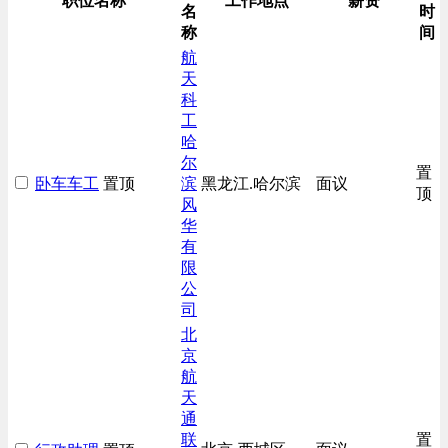
职位名称
工作地点
薪资
名
时
称
间
航
天
科
工
哈
尔
置
卧车车工
置顶
滨
黑龙江.哈尔滨
面议
顶
风
华
有
限
公
司
北
京
航
天
通
联
置