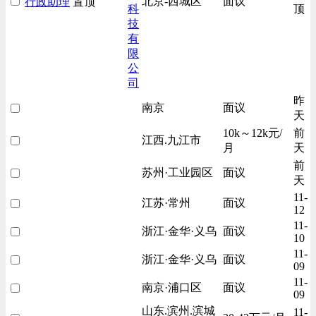
北京-西城区
面议
行政助理
置顶
科
顶
技
有
限
公
司
昨
南京
面议
天
10k～12k元/
前
江西.九江市
月
天
前
苏州·工业园区
面议
天
11-
江苏·常州
面议
12
11-
浙江·金华·义乌
面议
10
11-
浙江·金华·义乌
面议
09
11-
南京·浦口区
面议
09
山东.滨州.滨城
11-