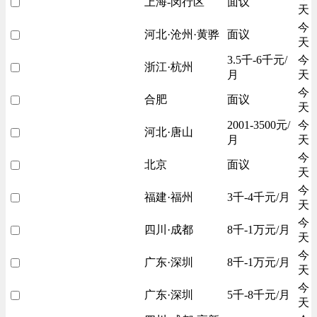
上海-闵行区
面议
天
今
河北·沧州·黄骅
面议
天
3.5千-6千元/
今
浙江·杭州
月
天
今
合肥
面议
天
2001-3500元/
今
河北·唐山
月
天
今
北京
面议
天
今
福建·福州
3千-4千元/月
天
今
四川·成都
8千-1万元/月
天
今
广东·深圳
8千-1万元/月
天
今
广东·深圳
5千-8千元/月
天