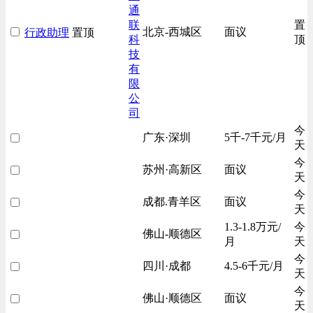
通
联
置
北京-西城区
面议
行政助理
置顶
科
顶
技
有
限
公
司
今
广东·深圳
5千-7千元/月
天
今
苏州·高新区
面议
天
今
成都.青羊区
面议
天
1.3-1.8万元/
今
佛山-顺德区
月
天
今
四川·成都
4.5-6千元/月
天
今
佛山·顺德区
面议
天