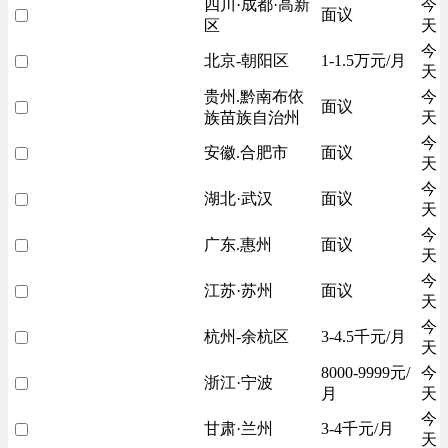
四川·成都·高新
今
面议
区
天
今
北京-朝阳区
1-1.5万元/月
天
贵州.黔南布依
今
面议
族苗族自治州
天
今
安徽.合肥市
面议
天
今
湖北·武汉
面议
天
今
广东.惠州
面议
天
今
江苏·苏州
面议
天
今
杭州-余杭区
3-4.5千元/月
天
8000-9999元/
今
浙江·宁波
月
天
今
甘肃·兰州
3-4千元/月
天