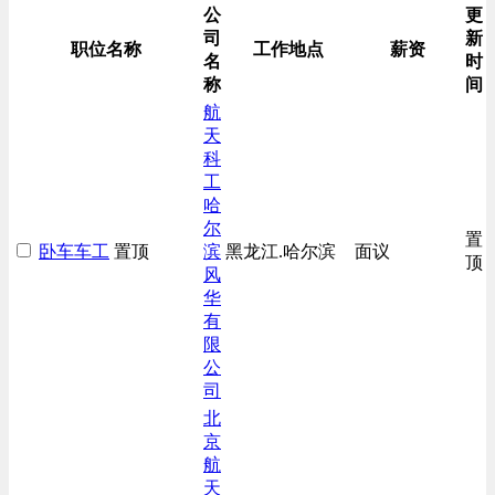
公
更
司
新
职位名称
工作地点
薪资
名
时
称
间
航
天
科
工
哈
尔
置
卧车车工
置顶
滨
黑龙江.哈尔滨
面议
顶
风
华
有
限
公
司
北
京
航
天