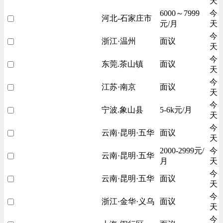
天
6000～7999
今
河北-石家庄市
元/月
天
今
浙江·温州
面议
天
今
东莞.茶山镇
面议
天
今
江苏·南京
面议
天
今
宁波.象山县
5-6k元/月
天
今
云南·昆明·五华
面议
天
2000-2999元/
今
云南·昆明·五华
月
天
今
云南·昆明·五华
面议
天
今
浙江·金华·义乌
面议
天
今