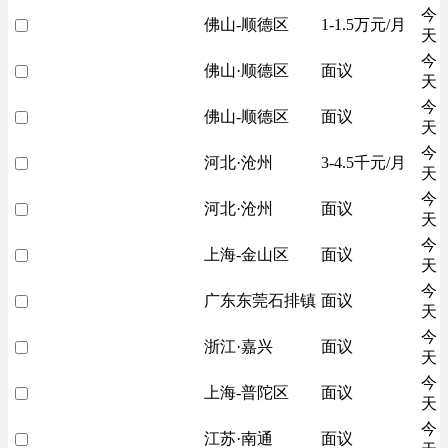
今
佛山-顺德区
1-1.5万元/月
天
今
佛山·顺德区
面议
天
今
佛山-顺德区
面议
天
今
河北·沧州
3-4.5千元/月
天
今
河北·沧州
面议
天
今
上海-金山区
面议
天
今
广东东莞石排镇
面议
天
今
浙江·嘉兴
面议
天
今
上海-普陀区
面议
天
今
江苏·南通
面议