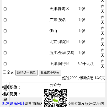
天
昨
天津.静海区
面议
天
昨
广东·茂名
面议
天
昨
佛山
面议
天
昨
北京·海淀区
面议
天
昨
浙江.金华.义乌
面议
天
昨
上海-闵行区
6-9千元/月
天
全选
应聘选中职位
收藏选中职位
超过2000 招聘信息 1/40页
点
公众号
相关职位：
击
相关简历：
隐
藏
凯发娱乐网址
深圳市顺发网络科技有限公司©凯发娱乐网址的