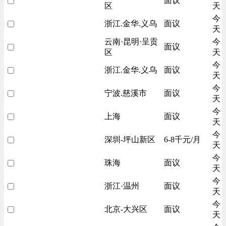
面议
区
天
今
浙江.金华.义乌
面议
天
云南·昆明·呈贡
今
面议
区
天
今
浙江.金华.义乌
面议
天
今
宁波.慈溪市
面议
天
今
上海
面议
天
今
深圳-坪山新区
6-8千元/月
天
今
珠海
面议
天
今
浙江·温州
面议
天
今
北京-大兴区
面议
天