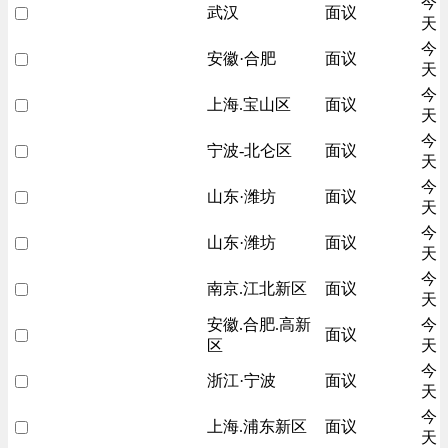
今
武汉
面议
天
今
安徽·合肥
面议
天
今
上海.宝山区
面议
天
今
宁波-北仑区
面议
天
今
山东·潍坊
面议
天
今
山东·潍坊
面议
天
今
南京.江北新区
面议
天
安徽.合肥.高新
今
面议
区
天
今
浙江·宁波
面议
天
今
上海.浦东新区
面议
天