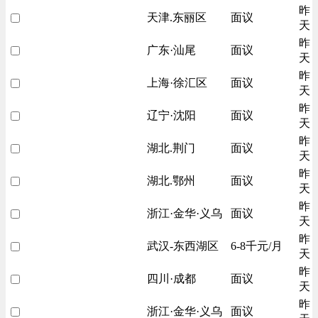
昨
天津.东丽区
面议
天
昨
广东·汕尾
面议
天
昨
上海·徐汇区
面议
天
昨
辽宁·沈阳
面议
天
昨
湖北.荆门
面议
天
昨
湖北.鄂州
面议
天
昨
浙江·金华·义乌
面议
天
昨
武汉-东西湖区
6-8千元/月
天
昨
四川·成都
面议
天
昨
浙江·金华·义乌
面议