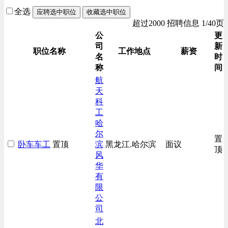
全选
应聘选中职位
收藏选中职位
超过2000 招聘信息 1/40页
公
更
司
新
职位名称
工作地点
薪资
名
时
称
间
航
天
科
工
哈
尔
置
卧车车工
置顶
滨
黑龙江.哈尔滨
面议
顶
风
华
有
限
公
司
北