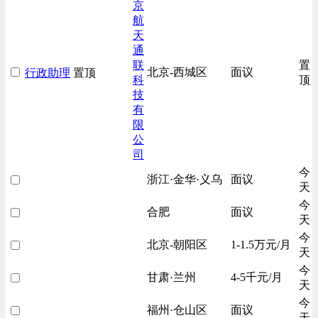
京
航
天
通
联
置
北京-西城区
面议
行政助理
置顶
科
顶
技
有
限
公
司
今
浙江·金华·义乌
面议
天
今
合肥
面议
天
今
北京-朝阳区
1-1.5万元/月
天
今
甘肃·兰州
4-5千元/月
天
今
福州·仓山区
面议
天